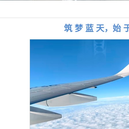
筑 梦 蓝 天，始 于