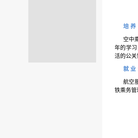
培 养
空中
年的学习
活的公关
就 业
航空
铁乘务管