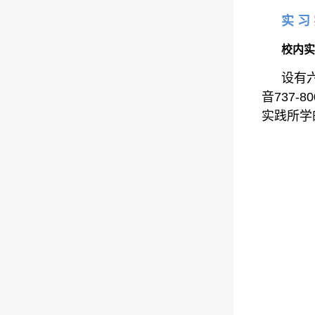
实 习
校内实
设有
音737-
实践所学