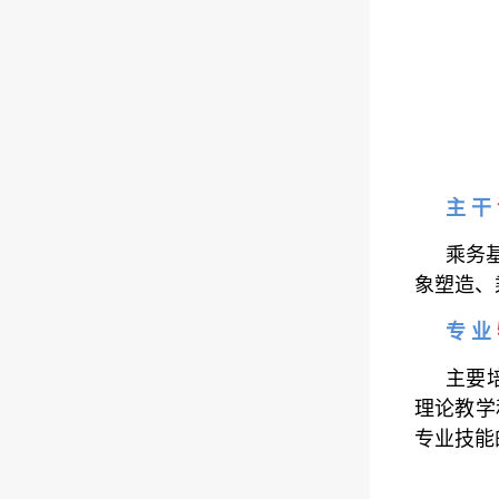
主 干
乘务
象塑造、
专 业
主要
理论教学
专业技能